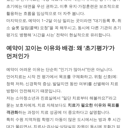
초기에는 대면을 우선 권하고, 이후 유지·가정훈련은 보조적으로
활용하는 흐름을 임상적으로 더 자주 봅니다.
마지막으로, 예약이 1~2달 이상 밀리는 곳이라면 “대기등록 후, 취
소 슬롯 알림(콜백) 요청”을 꼭 해두시고, 동시에 다른 기관의 초기
평가도 병행해 ‘시간을 사는’ 전략이 현실적으로 유리합니다.
예약이 꼬이는 이유와 배경: 왜 ‘초기평가’가
먼저인가
예약이 어려운 이유는 단순히 “인기가 많아서”만은 아닙니다.
언어치료는 시작 전 평가에서 목표를 구체화하고, 위험 신호(예:
청력 저하, 신경학적 증상, 발달지연 동반 여부)를 선별해야 치료
방향이 안전해지기 때문입니다.
저는 소아청소년과 진료실에서 “일단 치료부터 해볼까요?”라고
묻는 보호자에게, 치료 자체보다도
치료가 필요한 이유와 목표를
객관화
하는 과정이 치료 성공에 더 중요하다고 설명합니다.
특히 수원 지역처럼 학령기 아동이 많은 도시에서는 방과 후 시간
대가 몰리면서, 치료사·검사실·상담실의 자원이 동시에 포화가 되