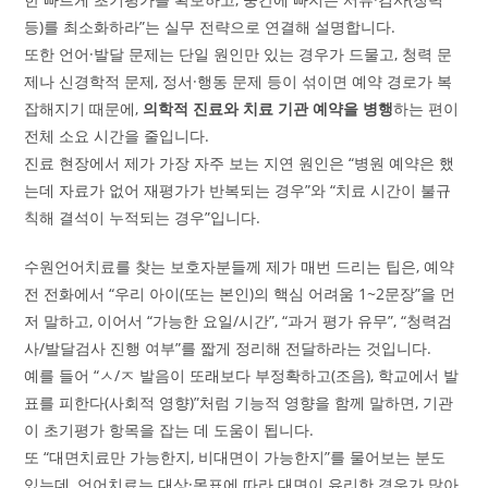
등)를 최소화하라”는 실무 전략으로 연결해 설명합니다.
또한 언어·발달 문제는 단일 원인만 있는 경우가 드물고, 청력 문
제나 신경학적 문제, 정서·행동 문제 등이 섞이면 예약 경로가 복
잡해지기 때문에,
의학적 진료와 치료 기관 예약을 병행
하는 편이
전체 소요 시간을 줄입니다.
진료 현장에서 제가 가장 자주 보는 지연 원인은 “병원 예약은 했
는데 자료가 없어 재평가가 반복되는 경우”와 “치료 시간이 불규
칙해 결석이 누적되는 경우”입니다.
수원언어치료를 찾는 보호자분들께 제가 매번 드리는 팁은, 예약
전 전화에서 “우리 아이(또는 본인)의 핵심 어려움 1~2문장”을 먼
저 말하고, 이어서 “가능한 요일/시간”, “과거 평가 유무”, “청력검
사/발달검사 진행 여부”를 짧게 정리해 전달하라는 것입니다.
예를 들어 “ㅅ/ㅈ 발음이 또래보다 부정확하고(조음), 학교에서 발
표를 피한다(사회적 영향)”처럼 기능적 영향을 함께 말하면, 기관
이 초기평가 항목을 잡는 데 도움이 됩니다.
또 “대면치료만 가능한지, 비대면이 가능한지”를 물어보는 분도
있는데, 언어치료는 대상·목표에 따라 대면이 유리한 경우가 많아