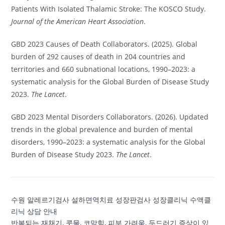
Patients With Isolated Thalamic Stroke: The KOSCO Study.
Journal of the American Heart Association
.
GBD 2023 Causes of Death Collaborators. (2025). Global
burden of 292 causes of death in 204 countries and
territories and 660 subnational locations, 1990–2023: a
systematic analysis for the Global Burden of Disease Study
2023.
The Lancet
.
GBD 2023 Mental Disorders Collaborators. (2026). Updated
trends in the global prevalence and burden of mental
disorders, 1990–2023: a systematic analysis for the Global
Burden of Disease Study 2023.
The Lancet
.
수원 알레르기검사 설하면역치료 성장판검사 성장클리닉 수액클
리닉 상담 안내
반복되는 재채기, 콧물, 코막힘, 피부 가려움, 두드러기 증상이 있