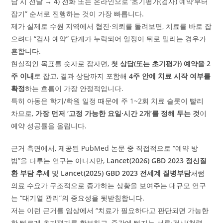
담 시 전달 → 4) 전화 또는 온라인으로 ‘초기평가(검사) 예약’부터
잡기” 순서로 진행하는 것이 가장 빠릅니다.
제가 실제로 수원 지역에서 협진·의뢰를 돌려보면, 치료를 바로 잡
으려다 “검사 예약” 단계가 누락되어 일정이 뒤로 밀리는 경우가
흔합니다.
현실적인 목표를 숫자로 잡자면,
첫 상담(또는 초기평가) 예약을 2
주 이내
로 잡고, 결과 상담까지 포함해
4주 안에 치료 시작 여부를
확정
하는 흐름이 가장 안정적입니다.
특히 아동은 학기/학원 일정 때문에 주 1~2회 치료 슬롯이 빨리
차므로,
가장 먼저 ‘고정 가능한 요일·시간 2개’를 정해 두는 것
이
예약 성공률을 올립니다.
근거 측면에서, 제공된 PubMed 논문 중 직접적으로 “예약 방
법”을 다루는 연구는 아니지만,
Lancet(2026) GBD 2023 정신질
환 부담 추세
및
Lancet(2025) GBD 2023 전세계 질병부담
처럼
의료 수요가 구조적으로 증가하는 상황을 보여주는 대규모 연구
는 “대기열 관리”의 중요성을 뒷받침합니다.
저는 이런 근거를 임상에서 “치료가 필요하다고 판단되면 가능한
한 빠르게 초기평가를 확보하고, 중간에 빠지는 서류·검사(청력